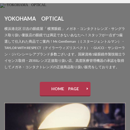
YOKOHAMA OPTICAL
横浜港北区 日吉の眼鏡屋「 横濱眼鏡 」 メガネ・コンタクトレンズ・サングラ
ス取り扱い量販店の眼鏡では満足できないあなたへ！スタッフが一点ずつ厳
選して仕入れた商品でご案内！Mr.Gentleman（ミスタージェントルマン）・
TAYLOR WITH RESPECT（テイラーウィズリスペクト）・GUCCI・サンローラ
ン・ジバンシー レアブランド多数ございます。国家資格1級眼鏡作製技能士ラ
イセンス取得・ZEISSレンズ正規取り扱い店。高度医療管理機器の承認を取得
してメガネ・コンタクトレンズの正規商品取り扱い販売をしております。
HOME PAGE