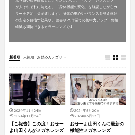
取り扱い店を厳選したフィジカルサポートカラー レンズカラー
が人それぞれに与える、 「身体機能の変化」を確認しながらカ
ラーを選定、提案致します。 身体の重心やバランスを整え体幹
の安定を目指す効果や、 読書やPC作業での集中力アップ・負担
軽減も期待できるカラーレンズです。
新着順
人気順
お勧めカテゴリ
Uncategorized
2024年11月24日
2024年6月20日
2024年11月24日
2024年6月25日
【ご報告】この度！おせー
おせーよ山田くんに最新の
よ山田くんがメガネレンズ
機能性メガネレンズ