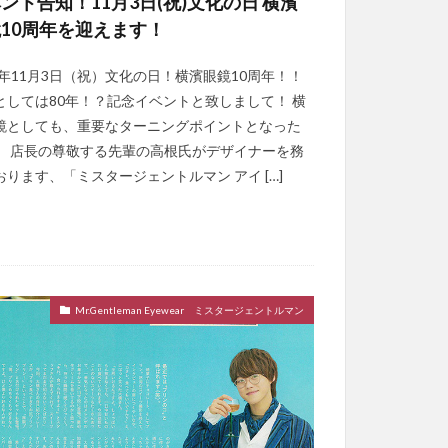
ント告知！11月3日(祝)文化の日 横濱
10周年を迎えます！
22年11月3日（祝）文化の日！横濱眼鏡10周年！！
としては80年！？記念イベントと致しまして！ 横
鏡としても、重要なターニングポイントとなった
。 店長の尊敬する先輩の高根氏がデザイナーを務
おります、「ミスタージェントルマン アイ […]
Mr.Gentleman Eyewear ミスタージェントルマン