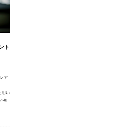
ェント
 レア
を用い
で初