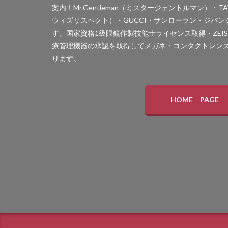
案内！Mr.Gentleman（ミスタージェントルマン）・TAY
ウィズリスペクト）・GUCCI・サンローラン・ジバン
す。国家資格1級眼鏡作製技能士ライセンス取得・ZEI
療管理機器の承認を取得してメガネ・コンタクトレン
ります。
HOME PAGE