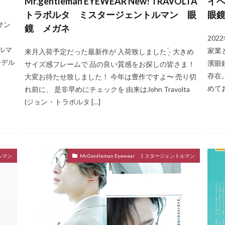
Mr.gentleman EYEWEAR New! TRAVOLTA
イベ
トラボルタ ミスタージェントルマン 眼
眼鏡
サン
鏡 メガネ
20
トルマ
家業
来月入荷予定だった最新作が 入荷致しました ̖́-‬ 大きめ
モデル
濱眼
サイズ感フレームで 品の良い質感をお探しの皆さま！
存在
大変お待たせ致しました！ 今年は豊作ですよ〜 売り切
めて
れ前に、 是非早めにチェックを 由来はJohn Travolta
(ジョン・トラボルタ […]
トルマン
Mr.Gentleman Eyewear ミスタージェントルマン