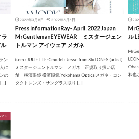
2022年3月8日
2022年5月5日
20
Press informationRay- April, 2022 Japan
MrG
ィラ
MrGentlemanEYEWEAR ミスタージェン
ル 
デル
トルマン アイウェア メガネ
MrG
LEON
ィラン
item : JULIETTE-Cmodel : Jesse from SixTONES (artist)
Ohas
能人に
ミスタージェントルマン メガネ 正規取り扱い店
和也さ
マンの
舗 横濱眼鏡 横濱眼鏡 Yokohama Opticalメガネ・コン
…]
タクトレンズ・サングラス取り […]
トルマン