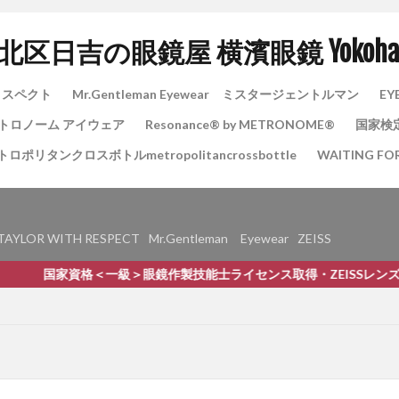
日吉の眼鏡屋 横濱眼鏡 Yokohama 
ズリスペクト
Mr.Gentleman Eyewear ミスタージェントルマン
EY
 メトロノーム アイウェア
Resonance®️ by METRONOME®︎
国家検
トロポリタンクロスボトルmetropolitancrossbottle
WAITING FO
TAYLOR WITH RESPECT
Mr.Gentleman Eyewear
ZEISS
一級＞眼鏡作製技能士ライセンス取得・ZEISSレンズ正規取り扱い