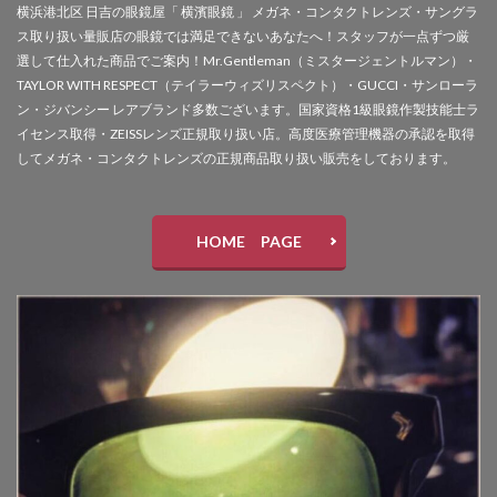
横浜港北区 日吉の眼鏡屋「 横濱眼鏡 」 メガネ・コンタクトレンズ・サングラ
ス取り扱い量販店の眼鏡では満足できないあなたへ！スタッフが一点ずつ厳
選して仕入れた商品でご案内！Mr.Gentleman（ミスタージェントルマン）・
TAYLOR WITH RESPECT（テイラーウィズリスペクト）・GUCCI・サンローラ
ン・ジバンシー レアブランド多数ございます。国家資格1級眼鏡作製技能士ラ
イセンス取得・ZEISSレンズ正規取り扱い店。高度医療管理機器の承認を取得
してメガネ・コンタクトレンズの正規商品取り扱い販売をしております。
HOME PAGE