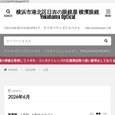
1252809338460970
横浜市港北区日吉の眼鏡屋 横濱眼鏡
Yokohama Optical
TAYLOR WITH RESPECT テイラーウィズリスペクト
Mr.Gentleman 
テイラーウィズリスペクト
ミスタージェントルマン
TAYLOR WITH RESPECT
承認を取得してメガネ・コンタクトレンズの正規商品取り扱い販売をしております。
HOME
2026年
6月
MONTH
2026年6月
新着順
人気順
お勧めカテゴリ