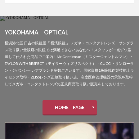
YOKOHAMA OPTICAL
横浜港北区 日吉の眼鏡屋「 横濱眼鏡 」 メガネ・コンタクトレンズ・サングラ
ス取り扱い量販店の眼鏡では満足できないあなたへ！スタッフが一点ずつ厳
選して仕入れた商品でご案内！Mr.Gentleman（ミスタージェントルマン）・
TAYLOR WITH RESPECT（テイラーウィズリスペクト）・GUCCI・サンローラ
ン・ジバンシー レアブランド多数ございます。国家資格1級眼鏡作製技能士ラ
イセンス取得・ZEISSレンズ正規取り扱い店。高度医療管理機器の承認を取得
してメガネ・コンタクトレンズの正規商品取り扱い販売をしております。
HOME PAGE