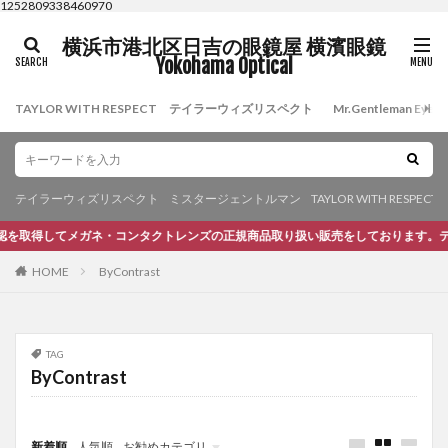
1252809338460970
横浜市港北区日吉の眼鏡屋 横濱眼鏡
Yokohama Optical
TAYLOR WITH RESPECT テイラーウィズリスペクト
Mr.Gentleman 
テイラーウィズリスペクト
ミスタージェントルマン
TAYLOR WITH RESPECT
取得してメガネ・コンタクトレンズの正規商品取り扱い販売をしております。テイラ
HOME
ByContrast
TAG
ByContrast
新着順
人気順
お勧めカテゴリ